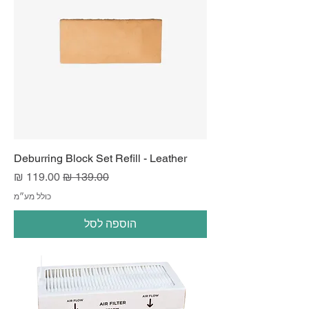
Deburring Block Set Refill - Leather
מחיר רגיל
מחיר מבצע
כולל מע״מ
הוספה לסל