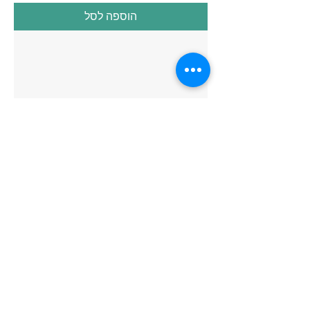
הוספה לסל
SparX Fire Ring
מחיר רגיל
מחיר מבצע
כולל מע״מ
הוספה לסל