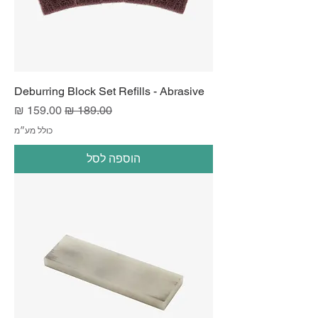
Deburring Block Set Refills - Abrasive
מחיר רגיל
מחיר מבצע
כולל מע״מ
הוספה לסל