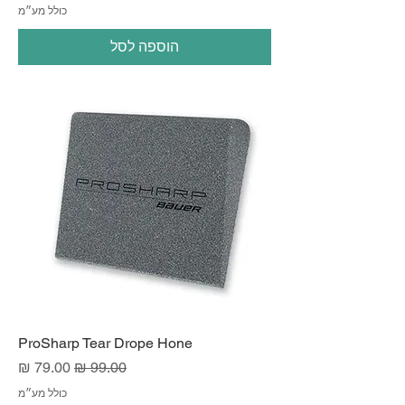
כולל מע״מ
הוספה לסל
ProSharp Tear Drope Hone
מחיר רגיל
מחיר מבצע
כולל מע״מ