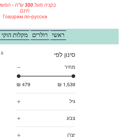
בקניה מעל 300 ש"ח - ה
חינם
Говорим по-русски
ראשי
רולרים
מקלות הוקי
8 מוצרים
סינון לפי
מחיר
גיל
בוגרים
צבע
ילדים
אדום
נערים
יצרן