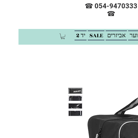
☎ 054-9470333
☎
וער
אביזרים
SALE
יד 2