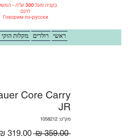
בקניה מעל 300 ש"ח - ה
חינם
Говорим по-русски
ראשי
רולרים
מקלות הוקי
auer Core Carry
JR
מק"ט: 1058212
מחיר רגיל
 ‏359.00 ‏₪ 