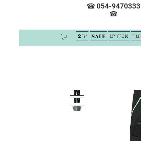
☎ 054-9470333
☎
וער
אביזרים
SALE
יד 2