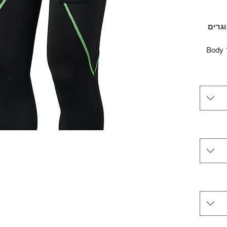
גרים
Body 
Body 
Body
Lini
BAUER 1.
Include
in pl
Anti
Core 