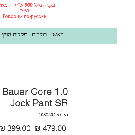
בקניה מעל 300 ש"ח - ה
חינם
Говорим по-русски
ראשי
רולרים
מקלות הוקי
Bauer Core 1.0
Jock Pant SR
מק"ט: 1059304
מחיר רגיל
 ‏479.00 ‏₪ 