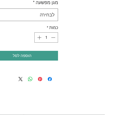
מגן מפשעה
*
maximum stability and mobility
Tagless label
לבחירה
0 Short - global support for the
ack, pelvis, hip, and groin areas
כמות
*
while allowing
for maximum motion.
ended for all ages and activity
levels.
atex Free, Quick Drying Material
הוספה לסל