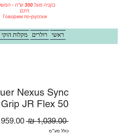
בקניה מעל 300 ש"ח - ה
חינם
Говорим по-русски
ראשי
רולרים
מקלות הוקי
uer Nexus Sync
Grip JR Flex 50
מחיר רגי
 ‏1,039.00 ‏₪ 
כולל מע״מ