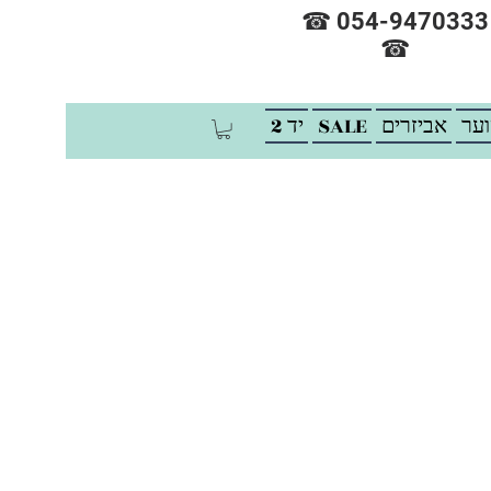
☎ 054-9470333
☎
וער
אביזרים
SALE
יד 2