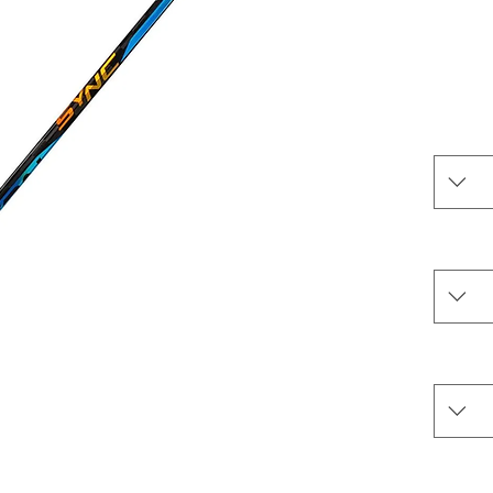
Shaft
ACL2