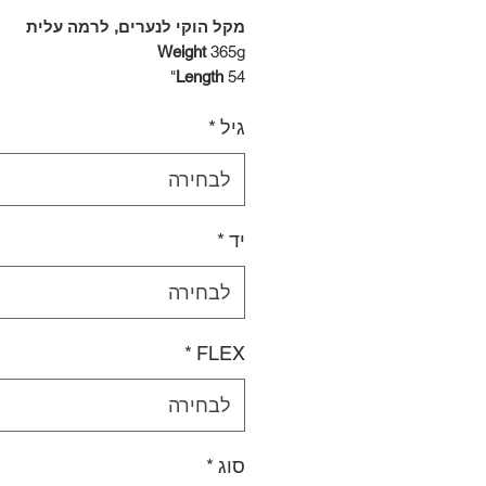
מקל הוקי לנערים, לרמה עלית
Weight
365g
Length
54"
 Technology
MID KICK, ER SPINE,
גיל
*
.0, CONNECTECH TECHNOLOGY
Blade Technology
CONNECTECH
TECHNOLOGY, TEXTREME
לבחירה
יד
*
לבחירה
*
FLEX
לבחירה
סוג
*