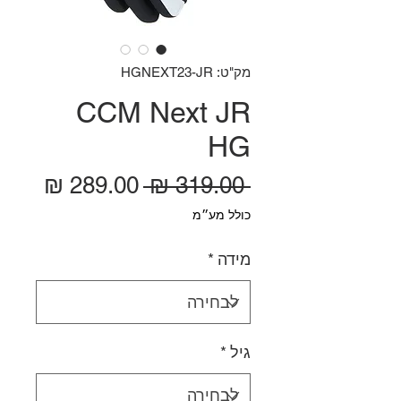
מק"ט: HGNEXT23-JR
CCM Next JR
HG
מחיר רגיל
מחיר
 ‏319.00 ‏₪ 
כולל מע״מ
מידה
*
גיל
*