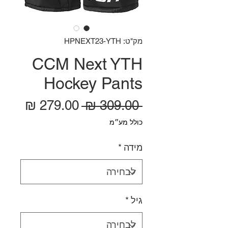
מק"ט: HPNEXT23-YTH
CCM Next YTH
Hockey Pants
מחיר רגיל
מחיר
 ‏309.00 ‏₪ 
כולל מע״מ
מידה
*
גיל
*