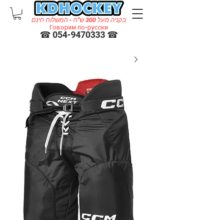
בקניה מעל 300 ש"ח - המשלוח חינם
Говорим по-русски
☎ 054-9470333 ☎