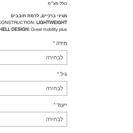
כולל מע״מ
מגיני ברכיים, לרמת חובבים
CONSTRUCTION:
LIGHTWEIGHT
HELL DESIGN:
Great mobility plus
and functional protection with a light
מידה
*
 ideal for young recreational players.
KNEE CAPS:
PE CAP:
Must-have
protection for kneecaps.
לבחירה
ACHMENT:
Y-STRAP:
Comfortable
easily adjustable lock strap to keep
גיל
*
protection in place.
NER:
SUBLIMATED BASE LINER +
לבחירה
MFORT KNEE PAD:
Good level of
protection.
ייעוד
*
לבחירה