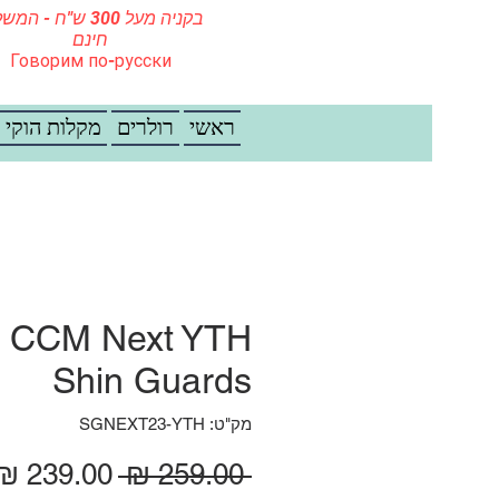
בקניה מעל 300 ש"ח - ה
חינם
Говорим по-русски
ראשי
רולרים
מקלות הוקי
CCM Next YTH
Shin Guards
מק"ט: SGNEXT23-YTH
מחיר רגיל
 ‏259.00 ‏₪ 