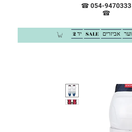
☎ 054-9470333
☎
וער
אביזרים
SALE
יד 2