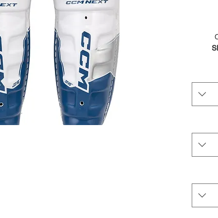
S
reliable 
feel
ATT
and 
LI
CO