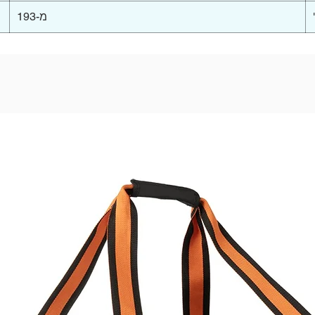
מ-193