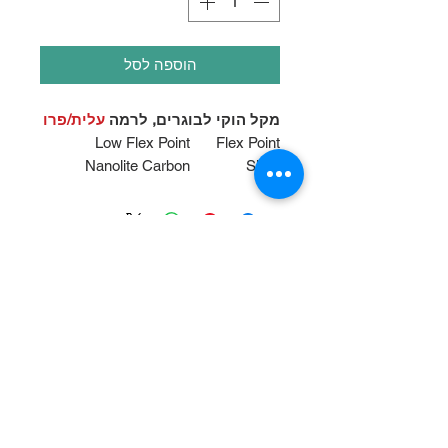
הוספה לסל
מקל הוקי לבוגרים, לרמה
עלית/פרו
Low Flex Point
Flex Point
Nanolite Carbon
Shaft
Layering
Construction
Ergonomic “E”
Geometry
Agility 2 Blade w/Peel-
Blade
Ply
Construction
מוצרים מומלצים
Skeleton+ Taper
Sigma STP Spread
Material
Tow Weave
Microfeel 2 Tactile
Grip