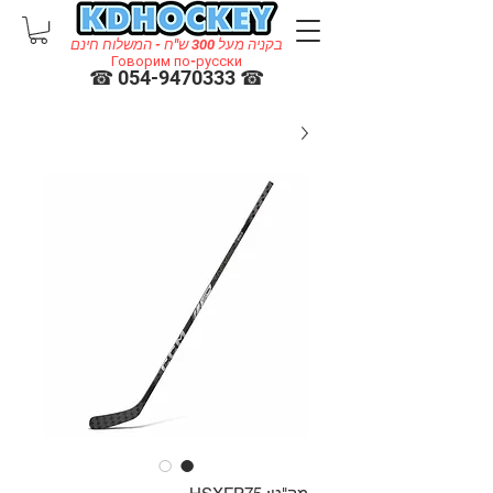
בקניה מעל 300 ש"ח - המשלוח חינם
Говорим по-русски
☎ 054-9470333 ☎