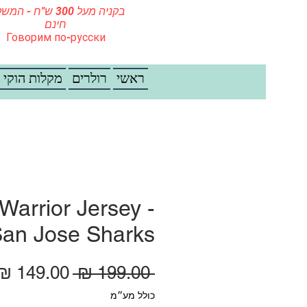
בקניה מעל 300 ש"ח - ה
חינם
Говорим по-русски
ראשי
רולרים
מקלות הוקי
Warrior Jersey -
an Jose Sharks
מחיר רגיל
 ‏199.00 ‏₪ 
כולל מע״מ