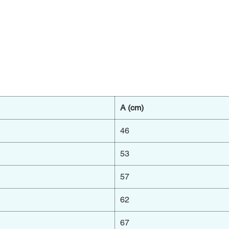
A (cm)
46
53
57
62
67