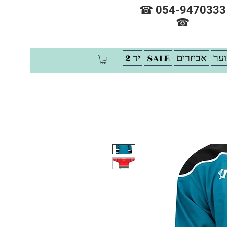
☎ 054-9470333
☎
וער
אביזרים
SALE
יד 2