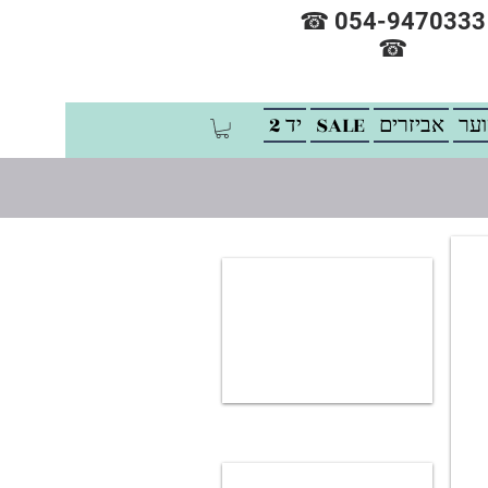
☎ 054-9470333
☎
וער
אביזרים
SALE
יד 2