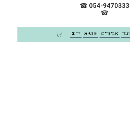
☎ 054-9470333
☎
וער
אביזרים
SALE
יד 2
SALE