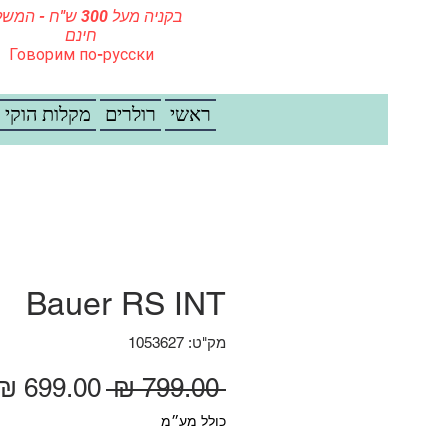
בקניה מעל 300 ש"ח - ה
חינם
Говорим по-русски
ראשי
רולרים
מקלות הוקי
Bauer RS INT
מק"ט: 1053627
מחיר רגיל
 ‏799.00 ‏₪ 
כולל מע״מ