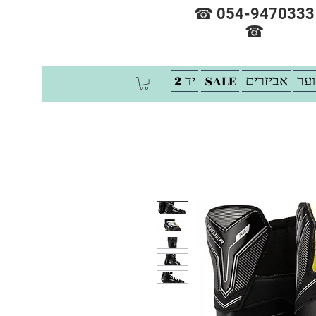
☎ 054-9470333
☎
וער
אביזרים
SALE
יד 2