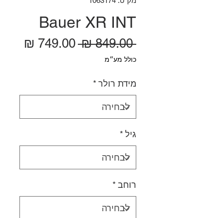
מק"ט: 1063174
Bauer XR INT
מחיר רגיל
מחיר
 ‏849.00 ‏₪ 
כולל מע״מ
מידת רולר
*
גיל
*
רוחב
*