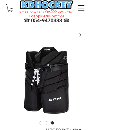
בקניה מעל 300 ש"ח - המשלוח חינם
Говорим по-русски
☎ 054-9470333 ☎