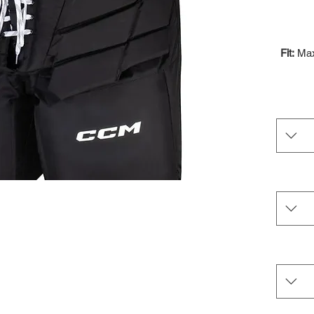
Fit:
Max 
Protect
caps in 
Mobili
Adj
Durabi
Breatha