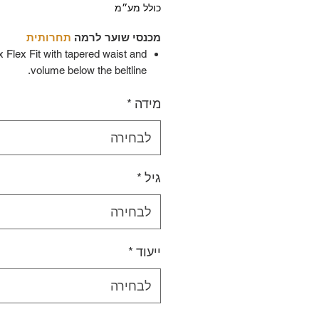
כולל מע״מ
מכנסי שוער לרמה
תחרותית
Flex Fit with tapered waist and
volume below the beltline.
ion:
Molded HD foams and JDP
מידה
*
hips for balanced protection and
weight.
ty:
Strategic segmentations and
לבחירה
FlexMotion panels for
dynamic movement.
גיל
*
ustability:
Inner belt system with
hidden 1” length extension.
לבחירה
lity:
Reinforced nylon shell with
abrasion-resistant zones.
ייעוד
*
Vented liner enhances air
bility:
circulation and comfort.
לבחירה