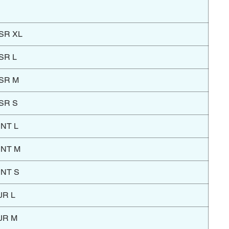
SR XL
SR L
SR M
SR S
INT L
INT M
INT S
JR L
JR M