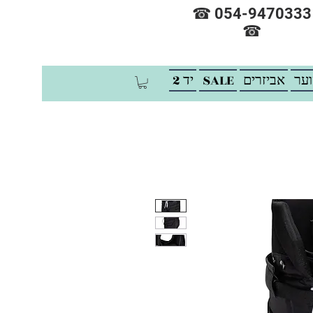
☎ 054-9470333
☎
וער
אביזרים
SALE
יד 2