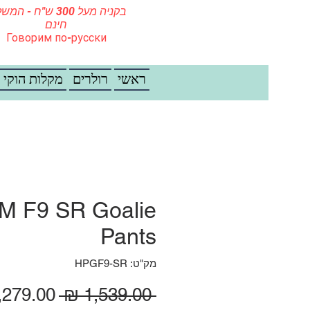
בקניה מעל 300 ש"ח - ה
חינם
Говорим по-русски
ראשי
רולרים
מקלות הוקי
M F9 SR Goalie
Pants
מק"ט: HPGF9-SR
מחיר רגי
 ‏1,539.00 ‏₪ 