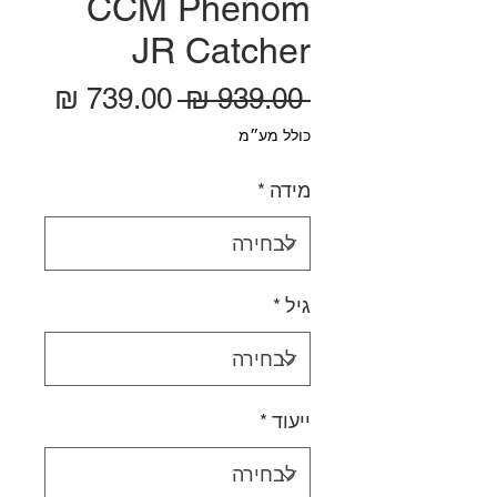
CCM Phenom
JR Catcher
מחיר רגיל
מחיר
 ‏939.00 ‏₪ 
כולל מע״מ
מידה
*
גיל
*
ייעוד
*