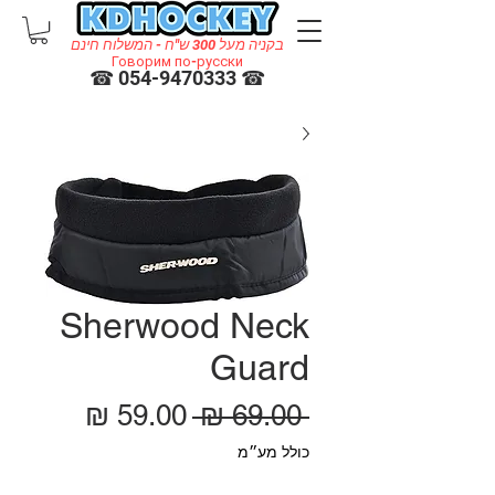
בקניה מעל 300 ש"ח - המשלוח חינם
Говорим по-русски
☎ 054-9470333 ☎
Sherwood Neck
Guard
מחיר רגיל
מחיר מ
 ‏69.00 ‏₪ 
כולל מע״מ